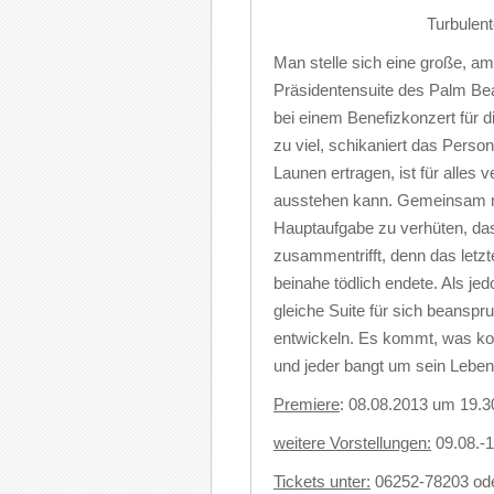
Turbulen
Man stelle sich eine große, am
Präsidentensuite des Palm Bea
bei einem Benefizkonzert für die
zu viel, schikaniert das Perso
Launen ertragen, ist für alles v
ausstehen kann. Gemeinsam mit
Hauptaufgabe zu verhüten, da
zusammentrifft, denn das letzt
beinahe tödlich endete. Als je
gleiche Suite für sich beanspru
entwickeln. Es kommt, was k
und jeder bangt um s
Premiere
: 08.08.2013 um 19.3
weitere Vorstellungen:
09.08.-1
Tickets unter:
06252-78203 od