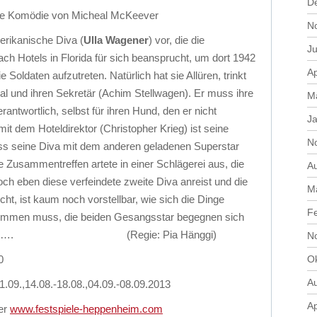
D
te Komödie von Micheal McKeever
N
erikanische Diva (
Ulla Wagener
) vor, die die
Ju
ch Hotels in Florida für sich beansprucht, um dort 1942
Ap
 Soldaten aufzutreten. Natürlich hat sie Allüren, trinkt
nal und ihren Sekretär (Achim Stellwagen). Er muss ihre
M
erantwortlich, selbst für ihren Hund, den er nicht
J
 dem Hoteldirektor (Christopher Krieg) ist seine
N
ss seine Diva mit dem anderen geladenen Superstar
e Zusammentreffen artete in einer Schlägerei aus, die
A
doch eben diese verfeindete zweite Diva anreist und die
M
cht, ist kaum noch vorstellbar, wie sich die Dinge
F
ommen muss, die beiden Gesangsstar begegnen sich
ein Leben…. (Regie: Pia Hänggi)
N
0
O
A
1.09.,14.08.-18.08.,04.09.-08.09.2013
Ap
er
www.festspiele-heppenheim.com