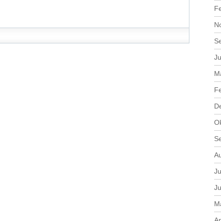
F
N
S
Ju
M
F
D
O
S
A
Ju
Ju
M
Ap