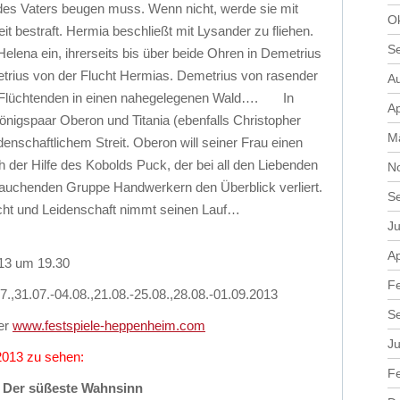
des Vaters beugen muss. Wenn nicht, werde sie mit
O
 bestraft. Hermia beschließt mit Lysander zu fliehen.
S
lena ein, ihrerseits bis über beide Ohren in Demetrius
metrius von der Flucht Hermias. Demetrius von rasender
A
den Flüchtenden in einen nahegelegenen Wald…. In
Ap
önigspaar Oberon und Titania (ebenfalls Christopher
M
eidenschaftlichem Streit. Oberon will seiner Frau einen
ch der Hilfe des Kobolds Puck, der bei all den Liebenden
N
tauchenden Gruppe Handwerkern den Überblick verliert.
S
ersucht und Leidenschaft nimmt seinen Lauf…
Ju
Ap
013 um 19.30
F
7.,31.07.-04.08.,21.08.-25.08.,28.08.-01.09.2013
S
er
www.festspiele-heppenheim.com
Ju
 2013 zu sehen:
F
Der süßeste Wahnsinn