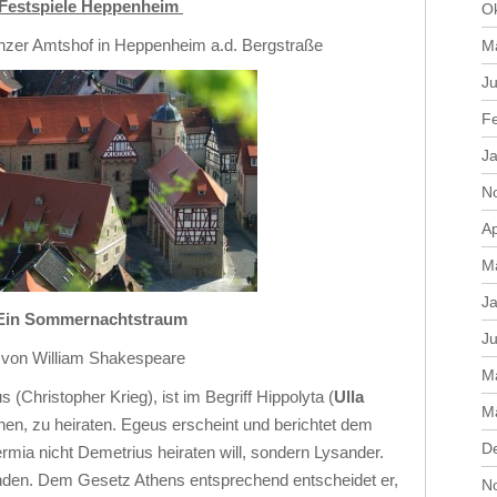
Festspiele Heppenheim
O
zer Amtshof in Heppenheim a.d. Bergstraße
M
Ju
F
J
N
Ap
M
J
Ein Sommernachtstraum
Ju
von William Shakespeare
M
(Christopher Krieg), ist im Begriff Hippolyta (
Ulla
M
nen, zu heiraten. Egeus erscheint und berichtet dem
D
mia nicht Demetrius heiraten will, sondern Lysander.
den. Dem Gesetz Athens entsprechend entscheidet er,
N