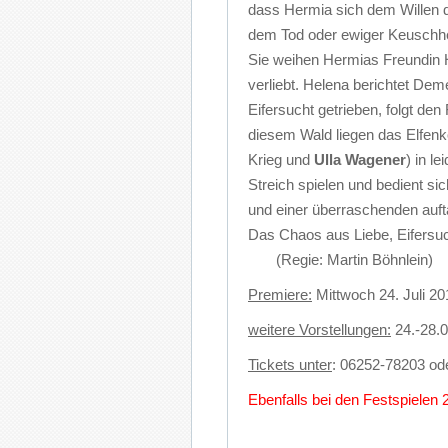
dass Hermia sich dem Willen 
dem Tod oder ewiger Keuschheit
Sie weihen Hermias Freundin He
verliebt. Helena berichtet De
Eifersucht getrieben, folgt 
diesem Wald liegen das Elfenk
Krieg und
Ulla Wagener
) in l
Streich spielen und bedient si
und einer überraschenden auf
Das Chaos aus Liebe, Eif
(Regie: Martin Böhnlein)
Premiere:
Mittwoch 24. Juli 2
weitere Vorstellungen:
24.-28.0
Tickets unter
: 06252-78203 od
Ebenfalls bei den Festspielen