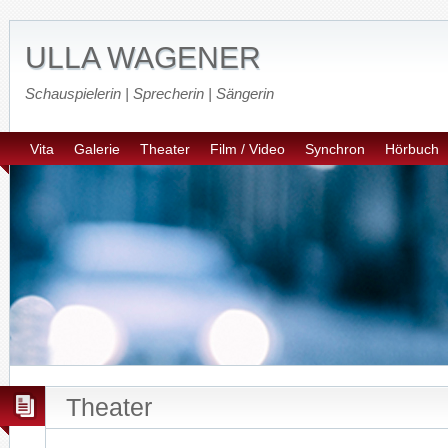
ULLA WAGENER
Schauspielerin | Sprecherin | Sängerin
Vita
Galerie
Theater
Film / Video
Synchron
Hörbuch
Theater