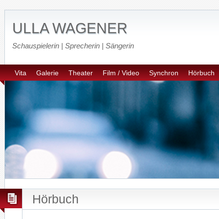
ULLA WAGENER
Schauspielerin | Sprecherin | Sängerin
Vita
Galerie
Theater
Film / Video
Synchron
Hörbuch
Hörbuch