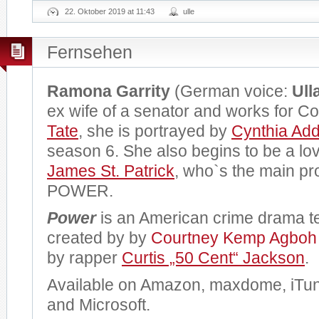
22. Oktober 2019 at 11:43
ulle
Fernsehen
Ramona Garrity
(German voice:
Ull
ex wife of a senator and works for 
Tate
, she is portrayed by
Cynthia Ad
season 6. She also begins to be a love
James St. Patrick
, who`s the main pro
POWER.
Power
is an American crime drama te
created by by
Courtney Kemp Agboh
by rapper
Curtis „50 Cent“ Jackson
.
Available on Amazon, maxdome, iTun
and Microsoft.