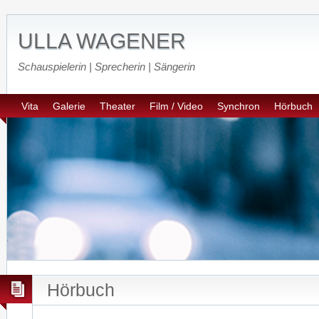
ULLA WAGENER
Schauspielerin | Sprecherin | Sängerin
Vita
Galerie
Theater
Film / Video
Synchron
Hörbuch
Hörbuch