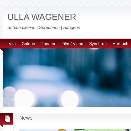
ULLA WAGENER
Schauspielerin | Sprecherin | Sängerin
Vita
Galerie
Theater
Film / Video
Synchron
Hörbuch
News